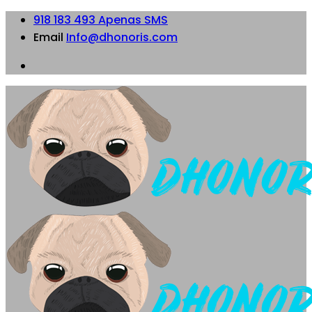
918 183 493 Apenas SMS
Email
Info@dhonoris.com